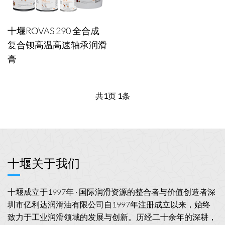
十堰ROVAS 290 全合成
复合钡高温高速轴承润滑
膏
共
1
页
1
条
十堰关于我们
十堰成立于1997年 · 国际润滑资源的整合者与价值创造者深
圳市亿利达润滑油有限公司自1997年注册成立以来，始终
致力于工业润滑领域的发展与创新。历经二十余年的深耕，