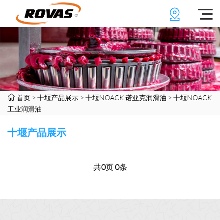
首页
>
十堰产品展示
>
十堰NOACK 诺亚克润滑油
>
十堰NOACK
工业润滑油
十堰产品展示
共
0
页
0
条