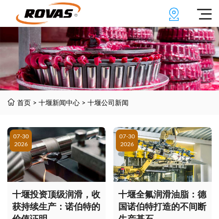
首页
>
十堰新闻中心
>
十堰公司新闻
07-30
07-30
2026
2026
十堰投资顶级润滑，收
十堰全氟润滑油脂：德
获持续生产：诺伯特的
国诺伯特打造的不间断