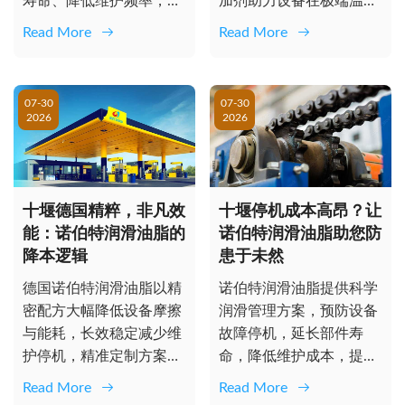
寿命、降低维护频率，助
加剂助力设备在极端温度
力企业实现全生命周期成
下稳定运行，延长寿命，
Read More
Read More
本最优与生...
降低维护成本...
07-30
07-30
2026
2026
十堰德国精粹，非凡效
十堰停机成本高昂？让
能：诺伯特润滑油脂的
诺伯特润滑油脂助您防
降本逻辑
患于未然
德国诺伯特润滑油脂以精
诺伯特润滑油脂提供科学
密配方大幅降低设备摩擦
润滑管理方案，预防设备
与能耗，长效稳定减少维
故障停机，延长部件寿
护停机，精准定制方案助
命，降低维护成本，提升
力企业降本增效，将润滑
OEE，助力企业降本增
Read More
Read More
转化为核心...
效，防患于未...