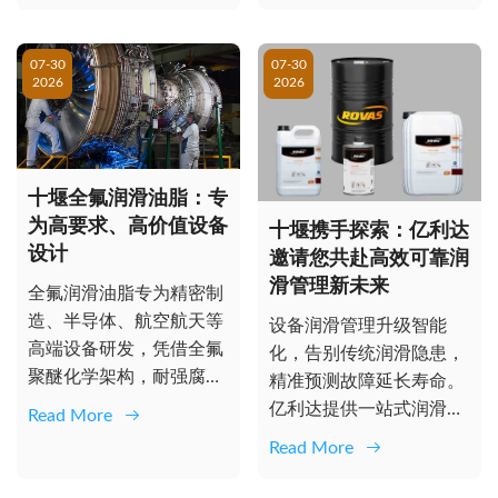
07-30
07-30
2026
2026
十堰全氟润滑油脂：专
为高要求、高价值设备
十堰携手探索：亿利达
设计
邀请您共赴高效可靠润
滑管理新未来
全氟润滑油脂专为精密制
造、半导体、航空航天等
设备润滑管理升级智能
高端设备研发，凭借全氟
化，告别传统润滑隐患，
聚醚化学架构，耐强腐
精准预测故障延长寿命。
蚀、抗极端温度，有效延
亿利达提供一站式润滑解
Read More
长设备寿命并...
决方案，选型加注监控回
Read More
收全链条覆盖...