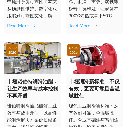
中提升系统可靠性？本文
温、低温、重载、腐蚀等
从预测性维护、数字化双
极端工况难题，让设备在
胞胎到可靠性文化，解读
300℃灼热或零下50℃严
企业应对波动挑战的前瞻
寒中顺畅运行，延长寿
Read More
Read More
策略与价值...
命，保障...
07-30
07-30
2026
2026
十堰诺伯特润滑油脂：
十堰润滑新标准：不仅
让生产效率与成本控制
有效，更要可靠且全温
不再矛盾
域胜任
诺伯特润滑油脂破解工业
现代工业润滑新标准：从
效率与成本矛盾，以高性
有效到可靠，全温域胜
能润滑解决方案延长设备
任。合成基础油与智能添