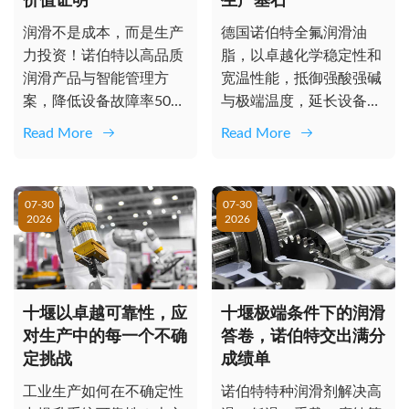
价值证明
生产基石
润滑不是成本，而是生产
德国诺伯特全氟润滑油
力投资！诺伯特以高品质
脂，以卓越化学稳定性和
润滑产品与智能管理方
宽温性能，抵御强酸强碱
案，降低设备故障率50%
与极端温度，延长设备寿
以上，延长寿命，实现持
命，降低维护成本，保障
Read More
Read More
续生产与显...
工业生产线不...
07-30
07-30
2026
2026
十堰以卓越可靠性，应
十堰极端条件下的润滑
对生产中的每一个不确
答卷，诺伯特交出满分
定挑战
成绩单
工业生产如何在不确定性
诺伯特特种润滑剂解决高