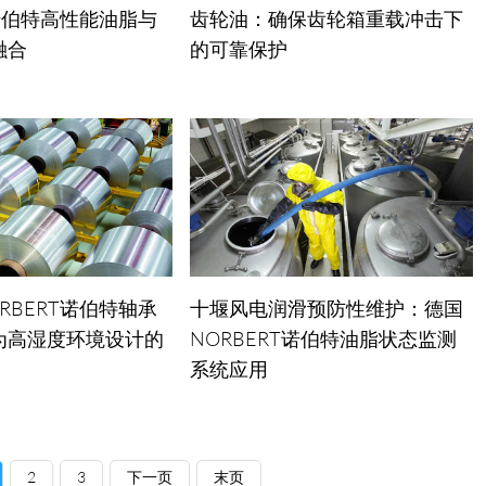
T诺伯特高性能油脂与
齿轮油：确保齿轮箱重载冲击下
融合
的可靠保护
RBERT诺伯特轴承
十堰风电润滑预防性维护：德国
为高湿度环境设计的
NORBERT诺伯特油脂状态监测
系统应用
2
3
下一页
末页