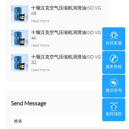
十堰汉克空气压缩机润滑油ISO VG
68
read more
十堰汉克空气压缩机润滑油ISO VG
46
在线客服
read more
十堰汉克空气压缩机润滑油ISO VG
32
服务热线
read more
微信咨询
Send Message
返回顶部