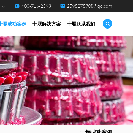
400-716-2598
2595275708@qq.com
点
十堰成功案例
十堰解决方案
十堰联系我们
十堰成功案例