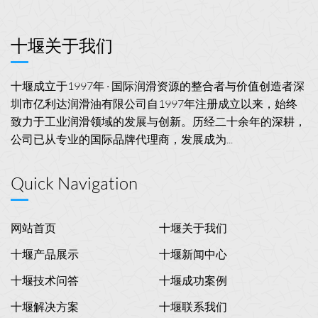
十堰关于我们
十堰成立于1997年 · 国际润滑资源的整合者与价值创造者深
圳市亿利达润滑油有限公司自1997年注册成立以来，始终
致力于工业润滑领域的发展与创新。历经二十余年的深耕，
公司已从专业的国际品牌代理商，发展成为...
Quick Navigation
网站首页
十堰关于我们
十堰产品展示
十堰新闻中心
十堰技术问答
十堰成功案例
十堰解决方案
十堰联系我们